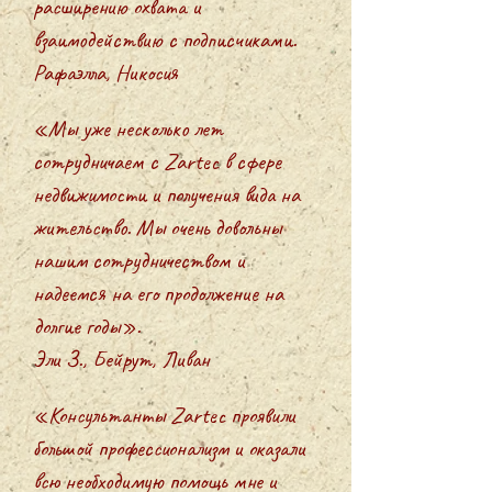
расширению охвата и
взаимодействию с подписчиками.
Рафаэлла, Никосия
«Мы уже несколько лет
сотрудничаем с Zartec в сфере
недвижимости и получения вида на
жительство. Мы очень довольны
нашим сотрудничеством и
надеемся на его продолжение на
долгие годы».
Эли З., Бейрут, Ливан
«Консультанты Zartec проявили
большой профессионализм и оказали
всю необходимую помощь мне и