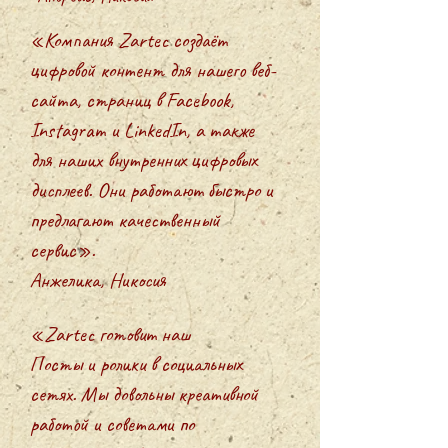
«Компания Zartec создаёт
цифровой контент для нашего веб-
сайта, страниц в Facebook,
Instagram и LinkedIn, а также
для наших внутренних цифровых
дисплеев. Они работают быстро и
предлагают качественный
сервис».
Анжелика, Никосия
«Zartec готовит наш
Посты и ролики в социальных
сетях. Мы довольны креативной
работой и советами по