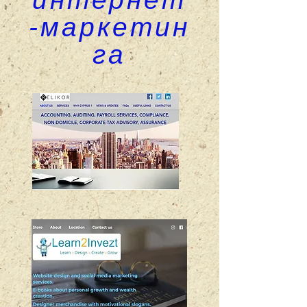
-маркетин
га