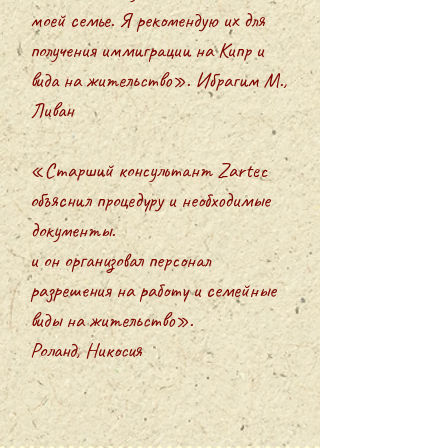
моей семье. Я рекомендую их для
получения иммиграции на Кипр и
вида на жительство». Ибрагим М.,
Ливан
«Старший консультант Zartec
объяснил процедуру и необходимые
документы.
и он организовал персонал
разрешения на работу и семейные
виды на жительство».
Роланд, Никосия